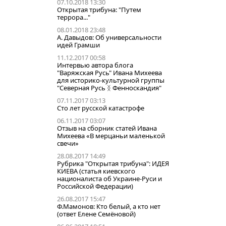
07.10.2018 13:30
Открытая трибуна: "Путем
террора..."
08.01.2018 23:48
А. Давыдов: Об универсальности
идей Грамши
11.12.2017 00:58
Интервью автора блога
"Варяжская Русь" Ивана Михеева
для историко-культурной группы
"Северная Русь ᛝ Фенноскандия"
07.11.2017 03:13
Сто лет русской катастрофе
06.11.2017 03:07
Отзыв на сборник статей Ивана
Михеева «В мерцаньи маленькой
свечи»
28.08.2017 14:49
Рубрика "Открытая трибуна": ИДЕЯ
КИЕВА (статья киевского
националиста об Украине-Руси и
Российской Федерации)
26.08.2017 15:47
Ф.Мамонов: Кто белый, а кто нет
(ответ Елене Семёновой)