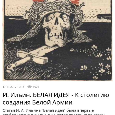
17.11.2017 19:13
3076
И. Ильин. БЕЛАЯ ИДЕЯ - К столетию
создания Белой Армии
Статья И. А. Ильина "Белая идея" была впервые
опубликована в 1926 г. в качестве введения ко всему