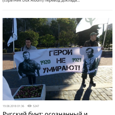
(соратник Dux Album) перевод доклада…
19.08.2018 01:36
5247
Русский бунт: осознанный и