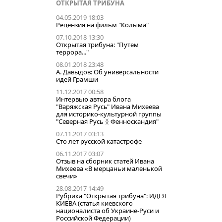
ОТКРЫТАЯ ТРИБУНА
04.05.2019 18:03
Рецензия на фильм "Колыма"
07.10.2018 13:30
Открытая трибуна: "Путем
террора..."
08.01.2018 23:48
А. Давыдов: Об универсальности
идей Грамши
11.12.2017 00:58
Интервью автора блога
"Варяжская Русь" Ивана Михеева
для историко-культурной группы
"Северная Русь ᛝ Фенноскандия"
07.11.2017 03:13
Сто лет русской катастрофе
06.11.2017 03:07
Отзыв на сборник статей Ивана
Михеева «В мерцаньи маленькой
свечи»
28.08.2017 14:49
Рубрика "Открытая трибуна": ИДЕЯ
КИЕВА (статья киевского
националиста об Украине-Руси и
Российской Федерации)