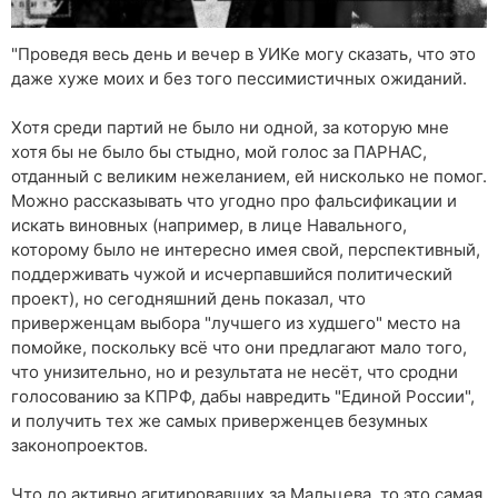
"Проведя весь день и вечер в УИКе могу сказать, что это
даже хуже моих и без того пессимистичных ожиданий.
Хотя среди партий не было ни одной, за которую мне
хотя бы не было бы стыдно, мой голос за ПАРНАС,
отданный с великим нежеланием, ей нисколько не помог.
Можно рассказывать что угодно про фальсификации и
искать виновных (например, в лице Навального,
которому было не интересно имея свой, перспективный,
поддерживать чужой и исчерпавшийся политический
проект), но сегодняшний день показал, что
приверженцам выбора "лучшего из худшего" место на
помойке, поскольку всё что они предлагают мало того,
что унизительно, но и результата не несёт, что сродни
голосованию за КПРФ, дабы навредить "Единой России",
и получить тех же самых приверженцев безумных
законопроектов.
Что до активно агитировавших за Мальцева, то это самая