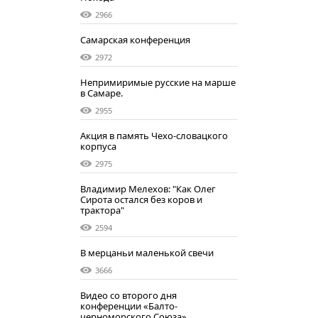
2966
Самарская конференция
2972
Непримиримые русские на марше
в Самаре.
2955
Акция в память Чехо-словацкого
корпуса
2975
Владимир Мелехов: "Как Олег
Сирота остался без коров и
трактора"
2594
В мерцаньи маленькой свечи
3666
Видео со второго дня
конференции «Балто-
черноморского Союза»